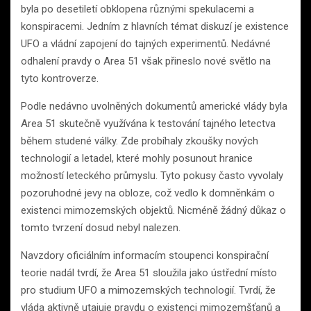
byla po desetiletí obklopena různými spekulacemi a
konspiracemi. Jedním z hlavních témat diskuzí je existence
UFO a vládní zapojení do tajných experimentů. Nedávné
odhalení pravdy o Area 51 však přineslo nové světlo na
tyto kontroverze.
Podle nedávno uvolněných dokumentů americké vlády byla
Area 51 skutečně využívána k testování tajného letectva
během studené války. Zde probíhaly zkoušky nových
technologií a letadel, které mohly posunout hranice
možností leteckého průmyslu. Tyto pokusy často vyvolaly
pozoruhodné jevy na obloze, což vedlo k domněnkám o
existenci mimozemských objektů. Nicméně žádný důkaz o
tomto tvrzení dosud nebyl nalezen.
Navzdory oficiálním informacím stoupenci konspirační
teorie nadál tvrdí, že Area 51 sloužila jako ústřední místo
pro studium UFO a mimozemských technologií. Tvrdí, že
vláda aktivně utajuje pravdu o existenci mimozemšťanů a