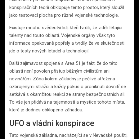
konspiračních teorií obklopuje tento prostor, který sloužil
jako testovací plocha pro různé vojenské technologie.
Existuje mnoho svědectví lidí, kteří tvrdili, že viděli létající
talenty nad touto oblastí. Vojenské orgány však tyto
informace opakovaně popřely a tvrdily, že ve skutečnosti
jde o testy nových letadel a technologií.
Další zajímavost spojená s Area 51 je fakt, že do této
oblasti není povolen přístup běžným civilistům ani
novinářům. Zóna kolem základny je pečlivě střežena
ozbrojenými strážci a každý pokus o proniknutí dovnitř se
setkává s okamžitou reakcí ze strany bezpečnostních sil.
To vše jen přidává na tajemnosti a mystice tohoto místa,
které je dodnes obklopeno záhadou.
UFO a vládní konspirace
Tato vojenská základna, nacházející se v Nevadské poušti,