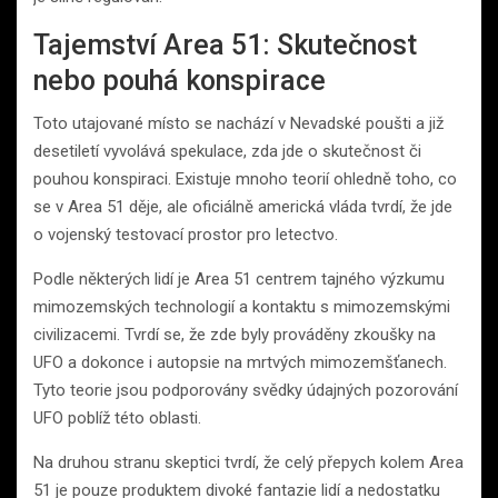
Tajemství Area 51: Skutečnost
nebo pouhá konspirace
Toto utajované místo se nachází v Nevadské poušti a již
desetiletí vyvolává spekulace, zda jde o skutečnost či
pouhou konspiraci. Existuje mnoho teorií ohledně toho, co
se v Area 51 děje, ale oficiálně americká vláda tvrdí, že jde
o vojenský testovací prostor pro letectvo.
Podle některých lidí je Area 51 centrem tajného výzkumu
mimozemských technologií a kontaktu s mimozemskými
civilizacemi. Tvrdí se, že zde byly prováděny zkoušky na
UFO a dokonce i autopsie na mrtvých mimozemšťanech.
Tyto teorie jsou podporovány svědky údajných pozorování
UFO poblíž této oblasti.
Na druhou stranu skeptici tvrdí, že celý přepych kolem Area
51 je pouze produktem divoké fantazie lidí a nedostatku