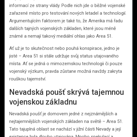
informací ze strany vlády. Podle nich jde o běžné vojenské
zařazené místo pro testování nových letadel a technologií.
Argumentujícím faktorem je také to, že Amerika má řadu
dalších tajných vojenských základen, které jsou méně
známé a nemají takový mediální ohlas jako Area 51.
Ať už je to skutečnost nebo pouhá konspirace, jedno je
jisté – Area 51 si stále udržuje svůj status utajovaného
místa. Ať se jedná o mimozemskou technologii či pouze
vojenský výzkum, pravda zůstane možná navždy zakryta
rouškou tajemství.
Nevadská poušť skrývá tajemnou
vojenskou základnu
Nevadská poušť je domovem jedné z nejznámějších a
nejtajemnějších vojenských základen na světě – Area 51.
Tato tajuplná oblast se nachází v jižní části Nevady a její
existence byla dlouho utajována. Mnoho spekulací a