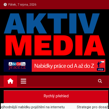
Skip
Pátek, 7 srpna, 2026
to
content
PRESS.AKTIVMEDIA.CZ
Aktuality a Zpravodajství
Rychlý přehled
odnější nabídku pojištění na internetu
Strategie pro dosažení