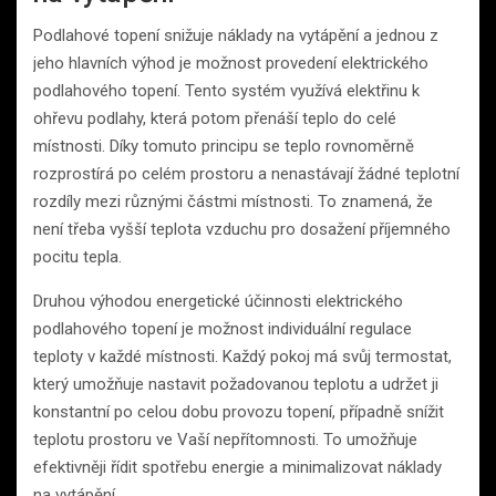
Podlahové topení snižuje náklady na vytápění a jednou z
jeho hlavních výhod je možnost provedení elektrického
podlahového topení. Tento systém využívá elektřinu k
ohřevu podlahy, která potom přenáší teplo do celé
místnosti. Díky tomuto principu se teplo rovnoměrně
rozprostírá po celém prostoru a nenastávají žádné teplotní
rozdíly mezi různými částmi místnosti. To znamená, že
není třeba vyšší teplota vzduchu pro dosažení příjemného
pocitu tepla.
Druhou výhodou energetické účinnosti elektrického
podlahového topení je možnost individuální regulace
teploty v každé místnosti. Každý pokoj má svůj termostat,
který umožňuje nastavit požadovanou teplotu a udržet ji
konstantní po celou dobu provozu topení, případně snížit
teplotu prostoru ve Vaší nepřítomnosti. To umožňuje
efektivněji řídit spotřebu energie a minimalizovat náklady
na vytápění.