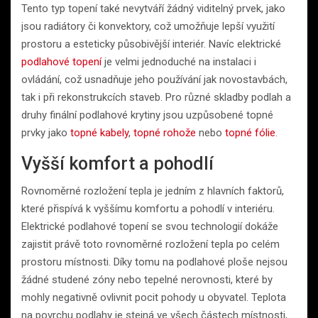
Tento typ topení také nevytváří žádný viditelný prvek, jako
jsou radiátory či konvektory, což umožňuje lepší využití
prostoru a esteticky působivější interiér. Navíc elektrické
podlahové topení
je velmi jednoduché na instalaci i
ovládání, což usnadňuje jeho používání jak novostavbách,
tak i při rekonstrukcích staveb. Pro různé skladby podlah a
druhy finální podlahové krytiny jsou uzpůsobené topné
prvky jako
topné kabely
,
topné rohože
nebo
topné fólie
.
Vyšší komfort a pohodlí
Rovnoměrné rozložení tepla je jedním z hlavních faktorů,
které přispívá k vyššímu komfortu a pohodlí v interiéru.
Elektrické podlahové topení se svou technologií dokáže
zajistit právě toto rovnoměrné rozložení tepla po celém
prostoru místnosti. Díky tomu na podlahové ploše nejsou
žádné studené zóny nebo tepelné nerovnosti, které by
mohly negativně ovlivnit pocit pohody u obyvatel. Teplota
na povrchu podlahy je stejná ve všech částech místnosti,