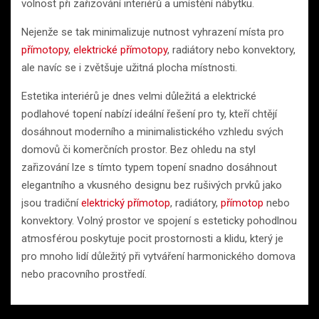
volnost při zařizování interiérů a umístění nábytku.
Nejenže se tak minimalizuje nutnost vyhrazení místa pro
přímotopy
,
elektrické přímotopy
, radiátory nebo konvektory,
ale navíc se i zvětšuje užitná plocha místnosti.
Estetika interiérů je dnes velmi důležitá a elektrické
podlahové topení nabízí ideální řešení pro ty, kteří chtějí
dosáhnout moderního a minimalistického vzhledu svých
domovů či komerčních prostor. Bez ohledu na styl
zařizování lze s tímto typem topení snadno dosáhnout
elegantního a vkusného designu bez rušivých prvků jako
jsou tradiční
elektrický přímotop
, radiátory,
přímotop
nebo
konvektory. Volný prostor ve spojení s esteticky pohodlnou
atmosférou poskytuje pocit prostornosti a klidu, který je
pro mnoho lidí důležitý při vytváření harmonického domova
nebo pracovního prostředí.